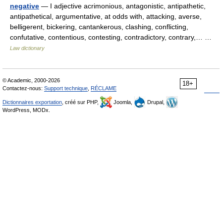
negative
— I adjective acrimonious, antagonistic, antipathetic,
antipathetical, argumentative, at odds with, attacking, averse,
belligerent, bickering, cantankerous, clashing, conflicting,
confutative, contentious, contesting, contradictory, contrary,… …
Law dictionary
© Academic, 2000-2026
18+
Contactez-nous:
Support technique
,
RÉCLAME
Dictionnaires exportation
, créé sur PHP,
Joomla,
Drupal,
WordPress, MODx.