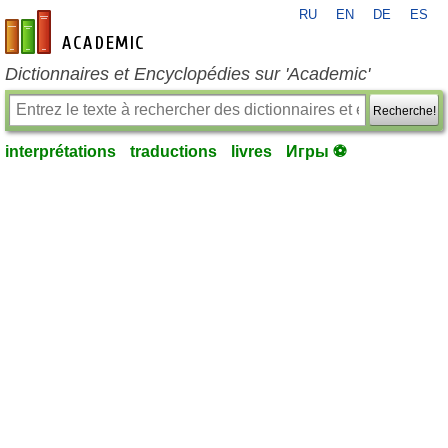
RU
EN
DE
ES
fr-academic.com
Dictionnaires et Encyclopédies sur 'Academic'
Recherche!
interprétations
traductions
livres
Игры ⚽