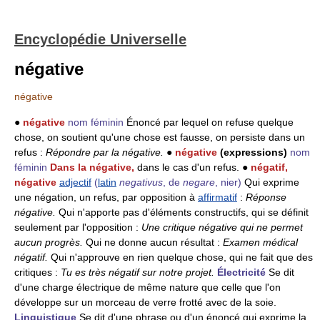
Encyclopédie Universelle
négative
négative
●
négative
nom féminin
Énoncé par lequel on refuse quelque
chose, on soutient qu'une chose est fausse, on persiste dans un
refus :
Répondre par la négative.
●
négative
(expressions)
nom
féminin
Dans la négative,
dans le cas d'un refus. ●
négatif,
négative
adjectif
(
latin
negativus
, de
negare
, nier)
Qui exprime
une négation, un refus, par opposition à
affirmatif
:
Réponse
négative.
Qui n'apporte pas d'éléments constructifs, qui se définit
seulement par l'opposition :
Une critique négative qui ne permet
aucun progrès.
Qui ne donne aucun résultat :
Examen médical
négatif.
Qui n'approuve en rien quelque chose, qui ne fait que des
critiques :
Tu es très négatif sur notre projet.
Électricité
Se dit
d'une charge électrique de même nature que celle que l'on
développe sur un morceau de verre frotté avec de la soie.
Linguistique
Se dit d'une phrase ou d'un énoncé qui exprime la