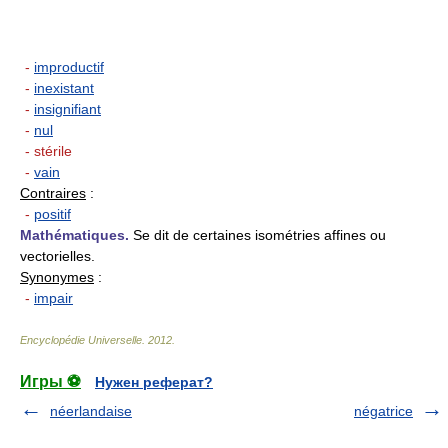
-
improductif
-
inexistant
-
insignifiant
-
nul
- stérile
-
vain
Contraires
:
-
positif
Mathématiques.
Se dit de certaines isométries affines ou
vectorielles.
Synonymes
:
-
impair
Encyclopédie Universelle
.
2012
.
Игры ⚽
Нужен реферат?
néerlandaise
négatrice