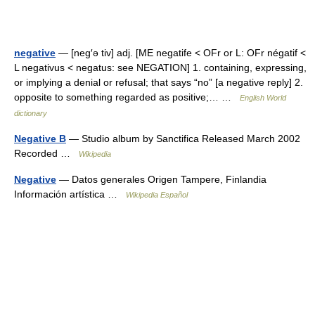
negative
— [neg′ə tiv] adj. [ME negatife < OFr or L: OFr négatif <
L negativus < negatus: see NEGATION] 1. containing, expressing,
or implying a denial or refusal; that says “no” [a negative reply] 2.
opposite to something regarded as positive;… …
English World
dictionary
Negative B
— Studio album by Sanctifica Released March 2002
Recorded …
Wikipedia
Negative
— Datos generales Origen Tampere, Finlandia
Información artística …
Wikipedia Español