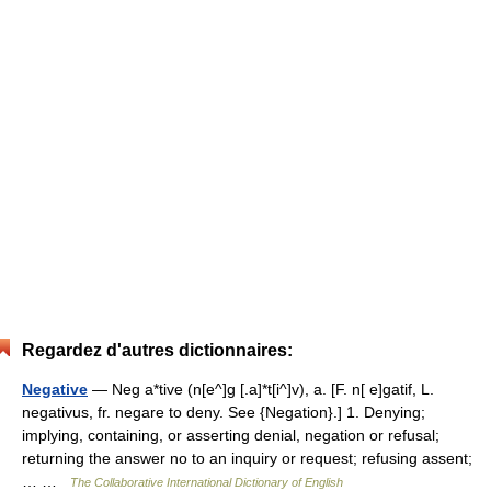
Regardez d'autres dictionnaires:
Negative
— Neg a*tive (n[e^]g [.a]*t[i^]v), a. [F. n[ e]gatif, L.
negativus, fr. negare to deny. See {Negation}.] 1. Denying;
implying, containing, or asserting denial, negation or refusal;
returning the answer no to an inquiry or request; refusing assent;
… …
The Collaborative International Dictionary of English